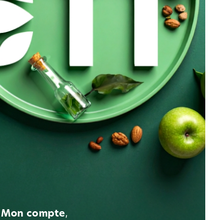
c
Mon compte
,