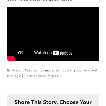
By
Vincent Marchal
|
25 mai 2026
|
Cadre global du Client
sur
Privilégié
|
Commentaires fermés
2.21
Le
Distributeur
Sponsor
Share This Story, Choose Your
bénéficiera-