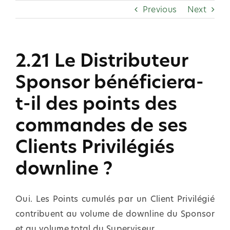
Skip
Previous
Next
to
content
2.21 Le Distributeur
Sponsor bénéficiera-
t-il des points des
commandes de ses
Clients Privilégiés
downline ?
Oui. Les Points cumulés par un Client Privilégié
contribuent au volume de downline du Sponsor
et au volume total du Superviseur.