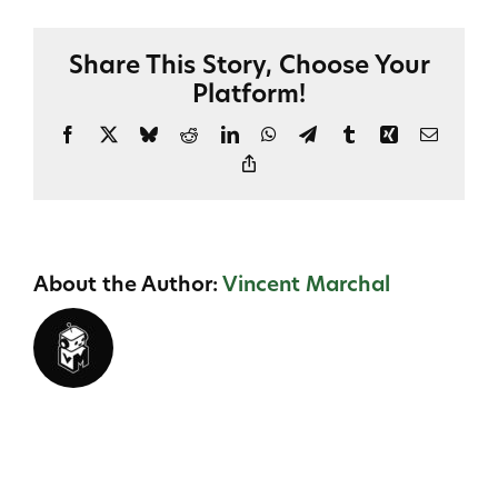
Client
Privilégié
Share This Story, Choose Your
peut-
Platform!
il
demander
Facebook
X
Bluesky
Reddit
LinkedIn
WhatsApp
Telegram
Tumblr
Xing
Email
un
Copy
remboursement
Link
du
Pack
?
About the Author:
Vincent Marchal