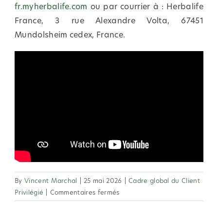
fr.myherbalife.com
ou par courrier à : Herbalife
France, 3 rue Alexandre Volta, 67451
Mundolsheim cedex, France.
By
Vincent Marchal
|
25 mai 2026
|
Cadre global du Client
sur
Privilégié
|
Commentaires fermés
2.28
Un