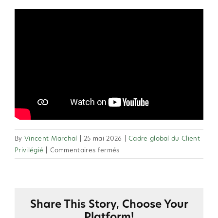
By
Vincent Marchal
|
25 mai 2026
|
Cadre global du Client
sur
Privilégié
|
Commentaires fermés
2.31
Un
Client
Privilégié
Share This Story, Choose Your
peut-
Platform!