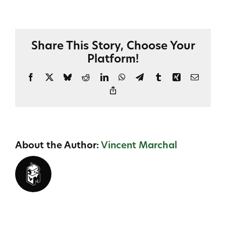
2.63
Comment
les
Clients
Share This Story, Choose Your
Privilégiés
Platform!
s’inscrivent-
ils
Facebook
X
Bluesky
Reddit
LinkedIn
WhatsApp
Telegram
Tumblr
Xing
Email
?
Copy
Link
About the Author:
Vincent Marchal