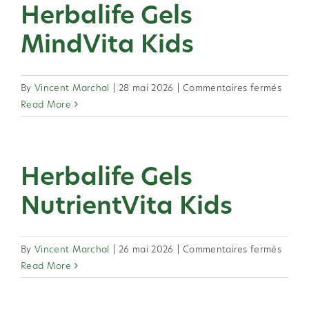
Herbalife Gels
Skip
to
MindVita Kids
content
sur
By
Vincent Marchal
|
28 mai 2026
|
Commentaires fermés
Herbal
Read More
Gels
MindV
Kids
Herbalife Gels
NutrientVita Kids
sur
By
Vincent Marchal
|
26 mai 2026
|
Commentaires fermés
Herbal
Read More
Gels
Nutrie