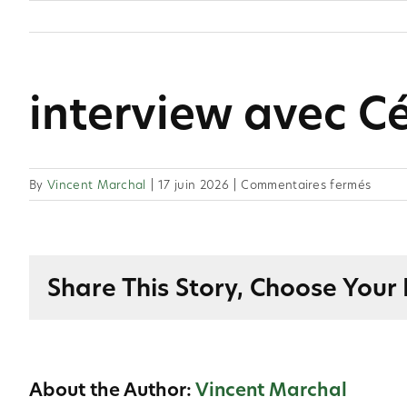
Skip
to
content
interview avec Ce
sur
By
Vincent Marchal
|
17 juin 2026
|
Commentaires fermés
interv
avec
Cédri
Share This Story, Choose Your 
About the Author:
Vincent Marchal