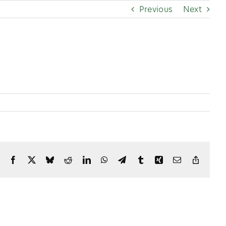
Previous
Next
Facebook
X
Bluesky
Reddit
LinkedIn
WhatsApp
Telegram
Tumblr
Xing
Email
Copy
Link