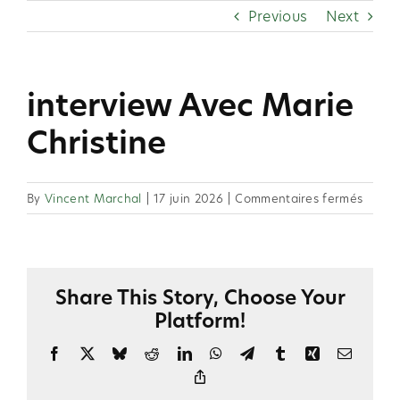
Skip
Previous
Next
to
content
interview Avec Marie
Christine
sur
By
Vincent Marchal
|
17 juin 2026
|
Commentaires fermés
interv
Avec
Marie
Christ
Share This Story, Choose Your
Platform!
Facebook
X
Bluesky
Reddit
LinkedIn
WhatsApp
Telegram
Tumblr
Xing
Email
Copy
Link