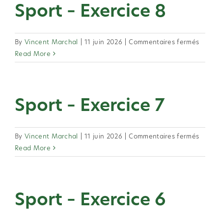
Sport – Exercice 8
Skip
to
content
sur
By
Vincent Marchal
|
11 juin 2026
|
Commentaires fermés
Sport
Read More
–
Exerci
8
Sport – Exercice 7
sur
By
Vincent Marchal
|
11 juin 2026
|
Commentaires fermés
Sport
Read More
–
Exerci
7
Sport – Exercice 6