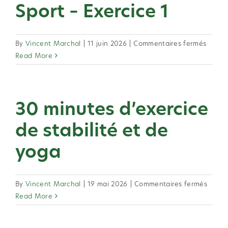
Sport – Exercice 1
sur
By
Vincent Marchal
|
11 juin 2026
|
Commentaires fermés
Sport
Read More
–
Exerci
1
30 minutes d’exercice
de stabilité et de
yoga
sur
By
Vincent Marchal
|
19 mai 2026
|
Commentaires fermés
30
Read More
minut
d’exer