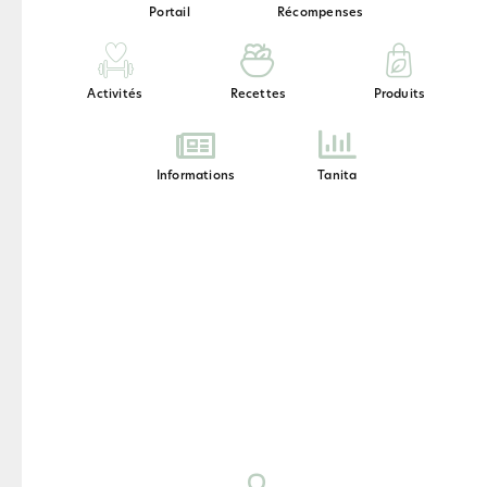
elle est adaptée à tous les niveaux.
Portail
Récompenses
Activités
Recettes
Produits
Informations
Tanita