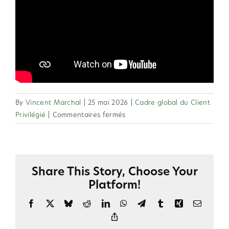
By
Vincent Marchal
|
25 mai 2026
|
Cadre global du Client
sur
Privilégié
|
Commentaires fermés
2.10
Que
doit
faire
Share This Story, Choose Your
le
Platform!
Client
Privilégié
Facebook
X
Bluesky
Reddit
LinkedIn
WhatsApp
Telegram
Tumblr
Xing
Email
pour
Copy
conserver
Link