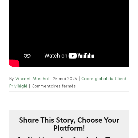
By
Vincent Marchal
|
25 mai 2026
|
Cadre global du Client
sur
Privilégié
|
Commentaires fermés
2.9
Les
Clients
Privilégiés
Share This Story, Choose Your
doivent-
Platform!
ils
se