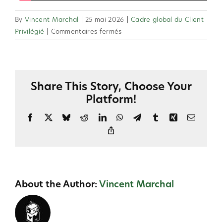
By
Vincent Marchal
|
25 mai 2026
|
Cadre global du Client
sur
Privilégié
|
Commentaires fermés
2.15
Y
a-
t-
Share This Story, Choose Your
il
Platform!
une
période
Facebook
X
Bluesky
Reddit
LinkedIn
WhatsApp
Telegram
Tumblr
Xing
Email
d’inactivité
Copy
(délai
Link
d’attente)
pour
les
About the Author:
Vincent Marchal
Clients
Privilégiés
?