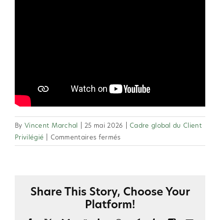
By
Vincent Marchal
|
25 mai 2026
|
Cadre global du Client
sur
Privilégié
|
Commentaires fermés
2.34
Un
Client
Privilégié
Share This Story, Choose Your
peut-
Platform!
il
passer