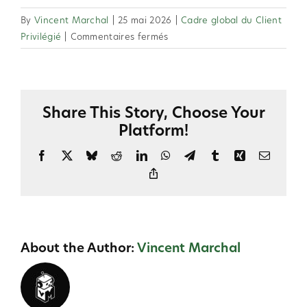
By
Vincent Marchal
|
25 mai 2026
|
Cadre global du Client
sur
Privilégié
|
Commentaires fermés
2.35
EN
COURS
Share This Story, Choose Your
Platform!
Facebook
X
Bluesky
Reddit
LinkedIn
WhatsApp
Telegram
Tumblr
Xing
Email
Copy
Link
About the Author:
Vincent Marchal