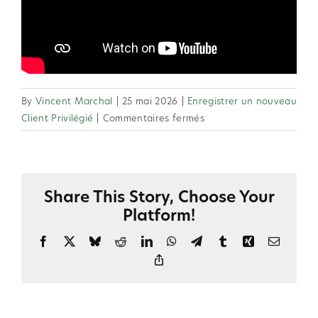
By
Vincent Marchal
|
25 mai 2026
|
Enregistrer un nouveau
sur
Client Privilégié
|
Commentaires fermés
2.41
Autorisons-
nous
les
Share This Story, Choose Your
mineurs
Platform!
à
devenir
Facebook
X
Bluesky
Reddit
LinkedIn
WhatsApp
Telegram
Tumblr
Xing
Email
Client
Copy
Privilégié
Link
?