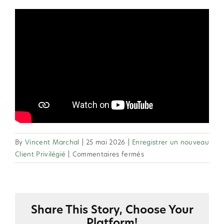
By
Vincent Marchal
|
25 mai 2026
|
Enregistrer un nouveau
sur
Client Privilégié
|
Commentaires fermés
2.46
Quelles
sont
les
Share This Story, Choose Your
informations
Platform!