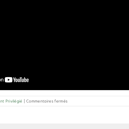
sur
t Privilégié
|
Commentaires fermés
2.47
Un
Client
Privilégié