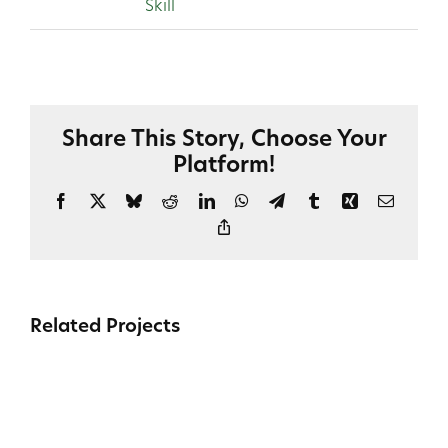
Skill
Share This Story, Choose Your
Platform!
Facebook
X
Bluesky
Reddit
LinkedIn
WhatsApp
Telegram
Tumblr
Xing
Email
Copy
Link
Related Projects
A
complex
recruitment
mission