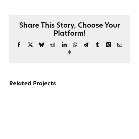
Share This Story, Choose Your
Platform!
Facebook
X
Bluesky
Reddit
LinkedIn
WhatsApp
Telegram
Tumblr
Xing
Email
Copy
Link
Related Projects
Appointed
CEO
&
manager
for
a
USA