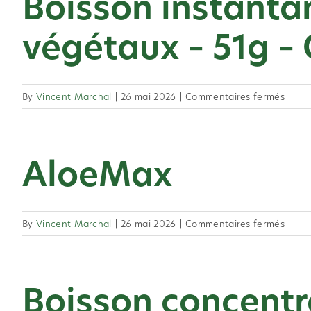
Boisson instantane
de
thé
végétaux – 51g –
et
d’extr
végé
–
sur
By
Vincent Marchal
|
26 mai 2026
|
Commentaires fermés
102g
Boiss
–
insta
Class
à
​​AloeMax​
base
de
thé
et
sur
By
Vincent Marchal
|
26 mai 2026
|
Commentaires fermés
d’extr
végé
AloeM
–
51g
​​Boisson concentr
–