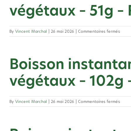
thé
végétaux – 51g 
et
d’extr
végé
–
sur
By
Vincent Marchal
|
26 mai 2026
|
Commentaires fermés
51g
Boiss
–
insta
Pêch
à
Boisson instantane
base
de
thé
végétaux – 102g
et
d’extr
végé
–
sur
By
Vincent Marchal
|
26 mai 2026
|
Commentaires fermés
51g
Boiss
–
insta
Framb
à
base