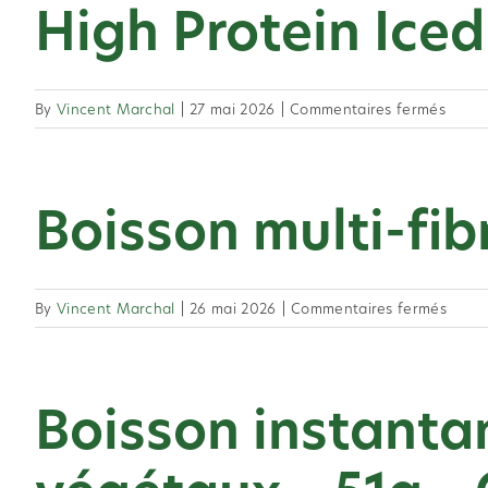
High Protein Iced
Skip
to
content
sur
By
Vincent Marchal
|
27 mai 2026
|
Commentaires fermés
High
Prote
Iced
Boisson multi-fib
Coffe
sur
By
Vincent Marchal
|
26 mai 2026
|
Commentaires fermés
Boiss
multi-
fibres
Boisson instantane