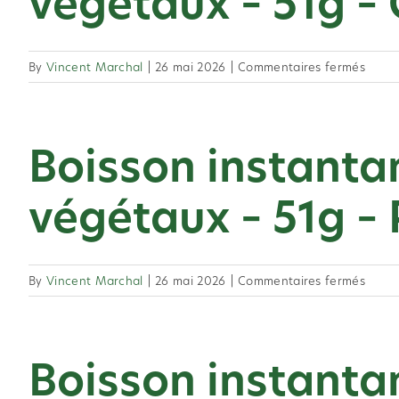
végétaux – 51g –
sur
By
Vincent Marchal
|
26 mai 2026
|
Commentaires fermés
Boiss
insta
à
Boisson instantane
base
de
thé
végétaux – 51g –
et
d’extr
végé
–
sur
By
Vincent Marchal
|
26 mai 2026
|
Commentaires fermés
51g
Boiss
–
insta
Citro
à
Boisson instantane
base
de