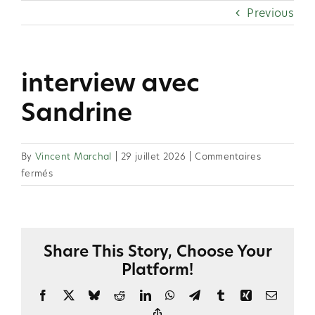
Skip
Previous
to
content
interview avec
Sandrine
By
Vincent Marchal
|
29 juillet 2026
|
Commentaires
sur
fermés
interview
avec
Sandrine
Share This Story, Choose Your
Platform!
Facebook
X
Bluesky
Reddit
LinkedIn
WhatsApp
Telegram
Tumblr
Xing
Email
Copy