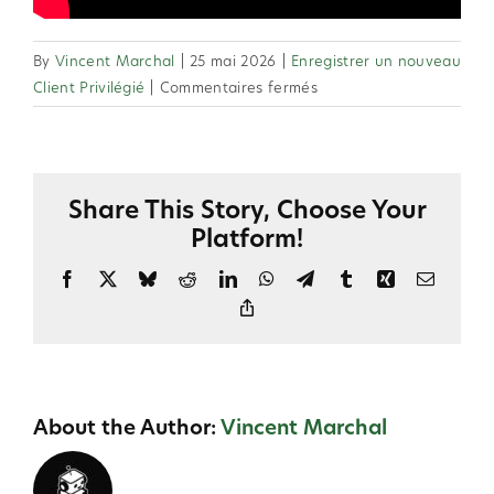
By
Vincent Marchal
|
25 mai 2026
|
Enregistrer un nouveau
sur
Client Privilégié
|
Commentaires fermés
2.36
Comment
puis-
je
Share This Story, Choose Your
enregistrer
Platform!
un
nouveau
Facebook
X
Bluesky
Reddit
LinkedIn
WhatsApp
Telegram
Tumblr
Xing
Email
Client
Copy
Privilégié
Link
?
About the Author:
Vincent Marchal