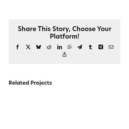
Share This Story, Choose Your
Platform!
Facebook
X
Bluesky
Reddit
LinkedIn
WhatsApp
Telegram
Tumblr
Xing
Email
Copy
Link
Related Projects
Streamlining
&
optimizing
the
recruitment