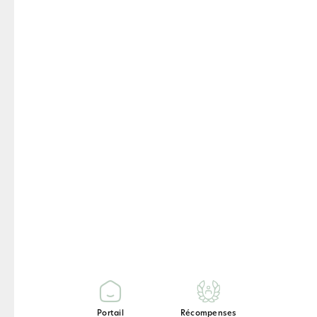
progress.
Résultats Tanita /
Tanita Results
Poids / Weight : 70 Kg
Masse grasse / Body Fat :
70 %
Eau corporelle / Total Body
Water : 70 %
Masse osseuse / Bone
Mass : 70 Kg
Bone Mass / Muscle Mass :
70 Kg
Portail
Récompenses