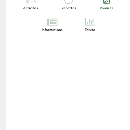
Activités
Recettes
Produits
Compléments
Coffret Phyto Complete
L
H
Informations
Tanita
Produits préférées par nos
clients