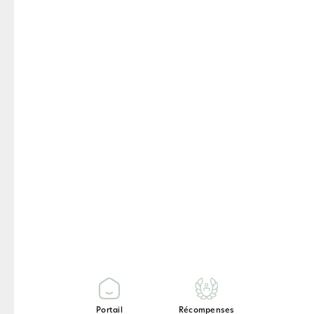
progress.
Résultats Tanita /
Tanita Results
Poids / Weight : 80 Kg
Masse grasse / Body Fat :
80 %
Eau corporelle / Total Body
Water : 80 %
Masse osseuse / Bone
Mass : 80 Kg
Bone Mass / Muscle Mass :
80 Kg
Portail
Récompenses