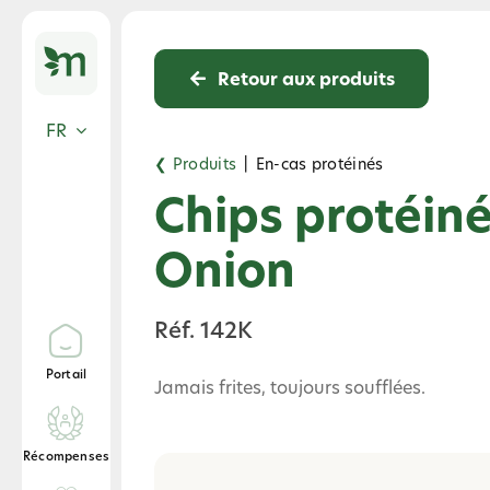
Skip
to
content
Retour aux produits
FR
❮ Produits
|
En-cas protéinés
​​Chips protéin
Onion
Réf. 142K
Portail
Jamais frites, toujours soufflées.​
Récompenses