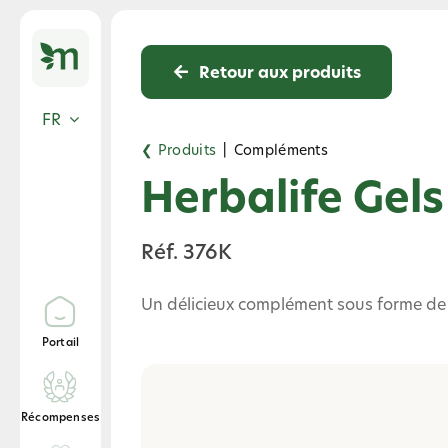
Skip
to
content
Retour aux produits
FR
❮ Produits
|
Compléments
Herbalife Gel
Réf. 376K
Un délicieux complément sous forme de 
Portail
Récompenses