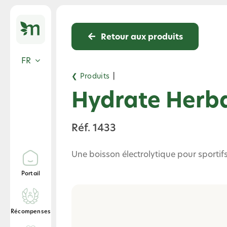
Skip
to
content
Retour aux produits
FR
❮ Produits
|
Hydrate Herb
Réf. 1433
Une boisson électrolytique pour sportifs 
Portail
Récompenses