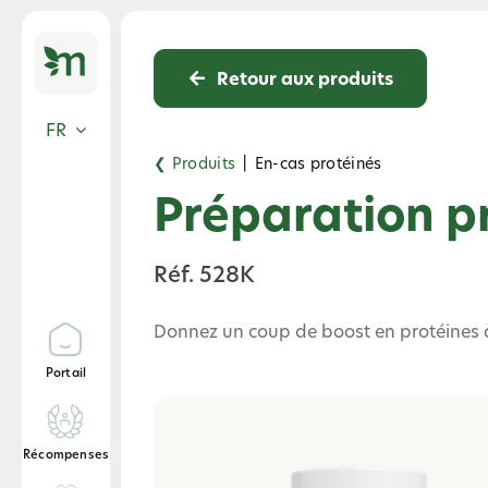
Skip
to
content
Retour aux produits
FR
❮ Produits
|
En-cas protéinés
Préparation pr
Réf. 528K
Donnez un coup de boost en protéines à 
Portail
Récompenses