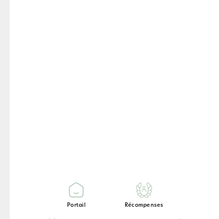
NOMBRE DE PORTIONS : 2
|
TEMPS DE PRÉPARATION : 20 MIN
Ingrédients
250 g de Yaourt grec 0%
27g de Cr7 Drive saveur baies
d’Açaï
15,25g de Beta heart saveur
vanille
5g de poudre d’acaï
Portail
Récompenses
2 cuillières à soupe de flocons