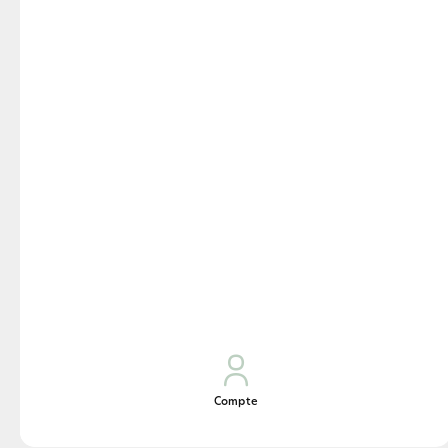
Informations
nutritionnelles (par
personne)
273 kcal ; 13,3 g de glucides ; 13,7 g
de matières grasses ; 0,5 g de
protéines
Compte