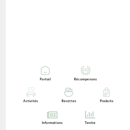
225 g de flocons d’avoine
1 c. à soupe des graines de
tournesol
25 g des copeaux de noix de coco
1 pincée de sel
1 cuillère à café de cannelle
2 cuillères à café d’huile de coco
25 g de miel
1 banane
Portail
Récompenses
Conseils de préparation
Activités
Recettes
Produits
Préchauffer le four à 180
degrés.
Informations
Tanita
Hacher grossièrement les noix