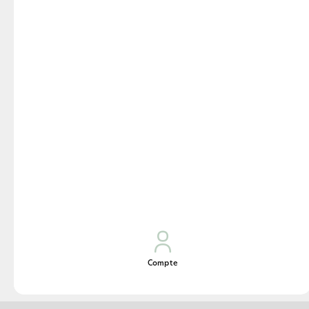
véritablement irrésistible !
Informations
nutritionnelles (par
personne)
406 kcal ; 34 g de glucides ; 17 g de
matières grasses ; 23 g de protéines
Compte