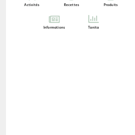
Activités
Recettes
Produits
Informations
Tanita
Petits déjeuners, Boissons
Smoothie Fruité