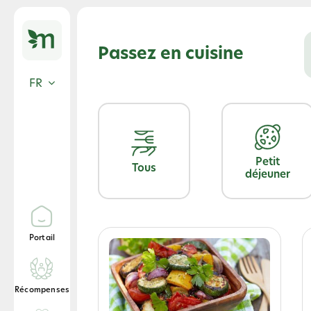
Skip
to
Passez en cuisine
content
FR
Petit
Tous
déjeuner
Portail
Récompenses